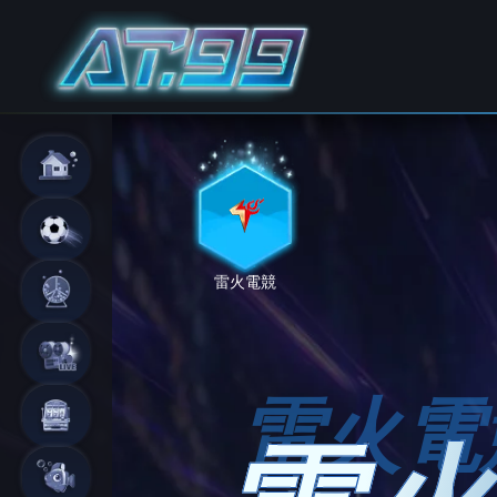
雷火電競
雷火電